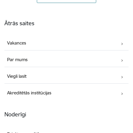
Kājene
Ātrās saites
Vakances
Par mums
Viegli lasīt
Akreditētās institūcijas
Noderīgi