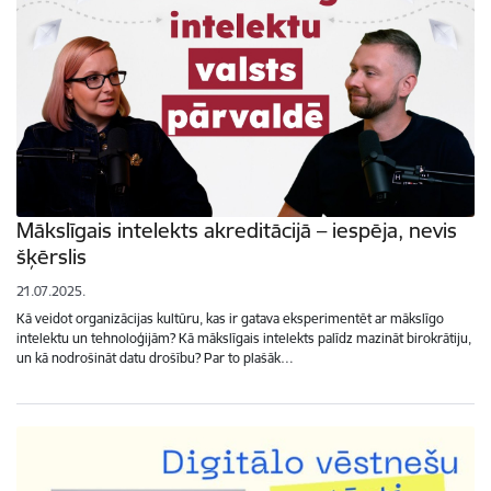
Mākslīgais intelekts akreditācijā – iespēja, nevis
šķērslis
21.07.2025.
Kā veidot organizācijas kultūru, kas ir gatava eksperimentēt ar mākslīgo
intelektu un tehnoloģijām? Kā mākslīgais intelekts palīdz mazināt birokrātiju,
un kā nodrošināt datu drošību? Par to plašāk…