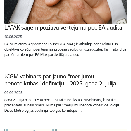
LATAK saņem pozitīvu vērtējumu pēc EA audita
10.06.2025.
EA Multilateral Agreement Council (EA MAC) ir atbildīgs par efektīvu un
objektīvu kolēģu novērtēšanas procesa vadību un uzraudzību. Tas ir atbildīgs
par lēmumiem par EA MLA parakstītāju statusu…
JCGM vebinārs par jauno “mērījumu
nenoteiktības” definīciju – 2025. gada 2. jūlijā
09.06.2025.
gada 2. jūlijā plkst. 12:00 pēc CEST laika notiks JCGM vebinārs, kurā tiks
prezentēts jaunais priekšlikums par “mērījumu nenoteiktības” definīciju.
Divas Metrologijas vadlīniju kopīgās komitejas …