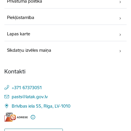
Privātuma politika
Piekļūstamība
Lapas karte
Sīkdatņu izvēles maiņa
Kontakti
+371 67373051
E-pasts:
pasts@latak.gov.lv
Brīvības iela 55, Rīga, LV-1010