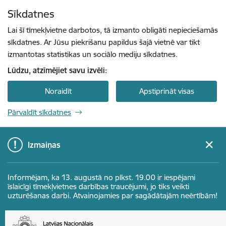
Pāriet uz lapas saturu
Sīkdatnes
Spied
lai meklētu
Enter
Lai šī tīmekļvietne darbotos, tā izmanto obligāti nepieciešamās
sīkdatnes. Ar Jūsu piekrišanu papildus šajā vietnē var tikt
izmantotas statistikas un sociālo mediju sīkdatnes.
Lūdzu, atzīmējiet savu izvēli:
Noraidīt
Apstiprināt visas
Pārvaldīt sīkdatnes
Izmaiņas
Informējam, ka 13. augustā no plkst. 19.00 ir iespējami
īslaicīgi tīmekļvietnes darbības traucējumi, jo tiks veikti
uzturēšanas darbi. Atvainojamies par sagādātajām neērtībām!