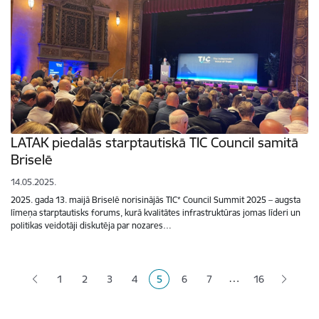
LATAK piedalās starptautiskā TIC Council samitā
Briselē
14.05.2025.
2025. gada 13. maijā Briselē norisinājās TIC* Council Summit 2025 – augsta
līmeņa starptautisks forums, kurā kvalitātes infrastruktūras jomas līderi un
politikas veidotāji diskutēja par nozares…
Lapošana
…
1
2
3
4
5
6
7
16
Lapa
Lapa
Lapa
Pašreizējā lapa
Lapa
Lapa