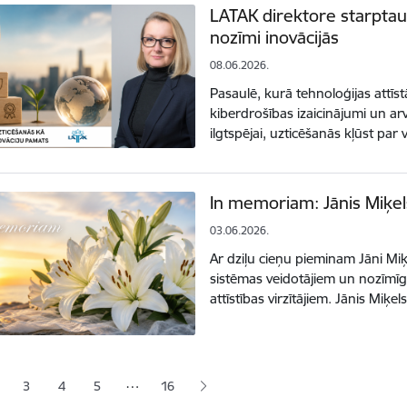
LATAK direktore starptaut
nozīmi inovācijās
08.06.2026.
Pasaulē, kurā tehnoloģijas attīs
kiberdrošības izaicinājumi un ar
ilgtspējai, uzticēšanās kļūst pa
In memoriam: Jānis Miķe
03.06.2026.
Ar dziļu cieņu pieminam Jāni Miķ
sistēmas veidotājiem un nozīmīgu
attīstības virzītājiem. Jānis Miķe
ana
…
3
4
5
16
jā lapa
pa
Lapa
Lapa
Lapa