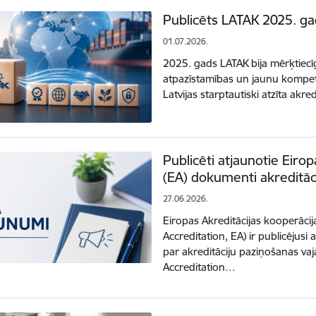
Publicēts LATAK 2025. ga
01.07.2026.
2025. gads LATAK bija mērķtiecīg
atpazīstamības un jaunu kompet
Latvijas starptautiski atzīta akr
Publicēti atjaunotie Eirop
(EA) dokumenti akreditāc
27.06.2026.
Eiropas Akreditācijas kooperāci
Accreditation, EA) ir publicēju
par akreditāciju paziņošanas v
Accreditation…