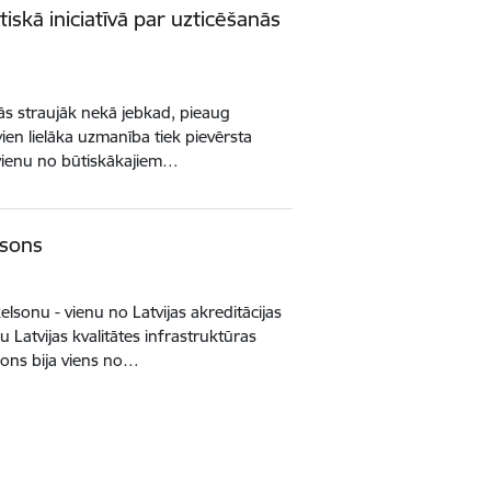
iskā iniciatīvā par uzticēšanās
tās straujāk nekā jebkad, pieaug
vien lielāka uzmanība tiek pievērsta
r vienu no būtiskākajiem…
lsons
elsonu - vienu no Latvijas akreditācijas
 Latvijas kvalitātes infrastruktūras
lsons bija viens no…