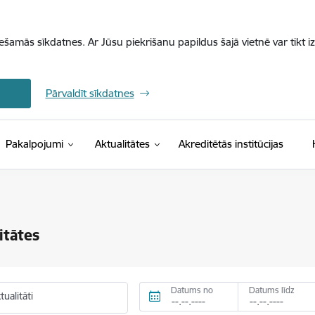
iešamās sīkdatnes. Ar Jūsu piekrišanu papildus šajā vietnē var tikt i
Pārvaldīt sīkdatnes
Pakalpojumi
Aktualitātes
Akreditētās institūcijas
itātes
Datums no
Datums līdz
ualitāti