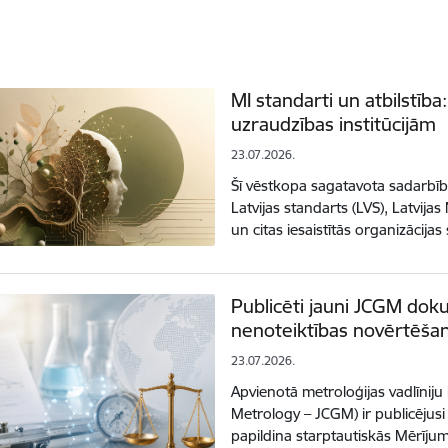
MI standarti un atbilstība
uzraudzības institūcijām
23.07.2026.
Šī vēstkopa sagatavota sadarbī
Latvijas standarts (LVS), Latvijas
un citas iesaistītās organizācija
Publicēti jauni JCGM do
nenoteiktības novērtēša
23.07.2026.
Apvienotā metroloģijas vadlīniju
Metrology – JCGM) ir publicējus
papildina starptautiskās Mērīju