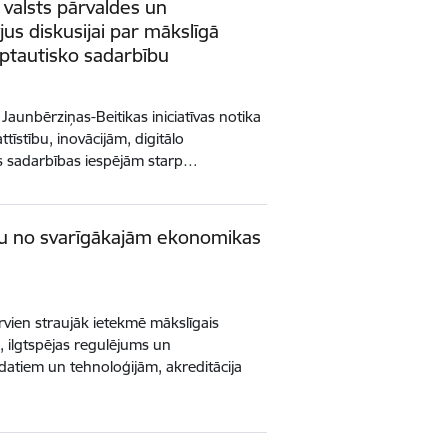
 valsts pārvaldes un
us diskusijai par mākslīgā
arptautisko sadarbību
aunbērziņas-Beitikas iniciatīvas notika
ttīstību, inovācijām, digitālo
ās sadarbības iespējām starp…
nu no svarīgākajām ekonomikas
vien straujāk ietekmē mākslīgais
s, ilgtspējas regulējums un
atiem un tehnoloģijām, akreditācija