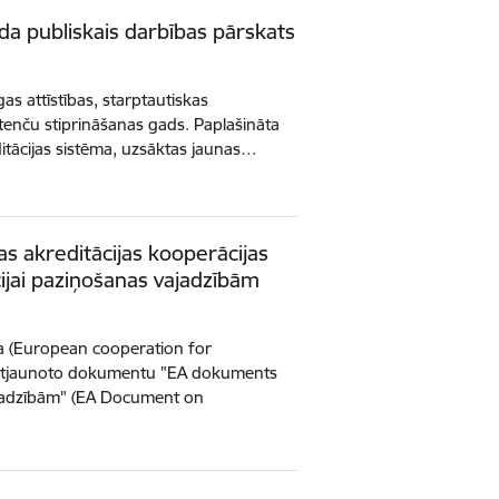
da publiskais darbības pārskats
as attīstības, starptautiskas
enču stiprināšanas gads. Paplašināta
editācijas sistēma, uzsāktas jaunas…
as akreditācijas kooperācijas
ijai paziņošanas vajadzībām
ja (European cooperation for
si atjaunoto dokumentu "EA dokuments
ajadzībām" (EA Document on