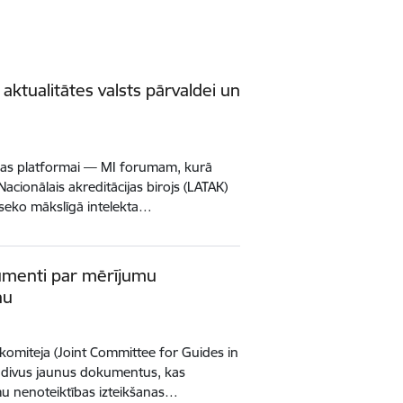
: aktualitātes valsts pārvaldei un
bas platformai — MI forumam, kurā
 Nacionālais akreditācijas birojs (LATAK)
s seko mākslīgā intelekta…
kumenti par mērījumu
nu
 komiteja (Joint Committee for Guides in
i divus jaunus dokumentus, kas
mu nenoteiktības izteikšanas…