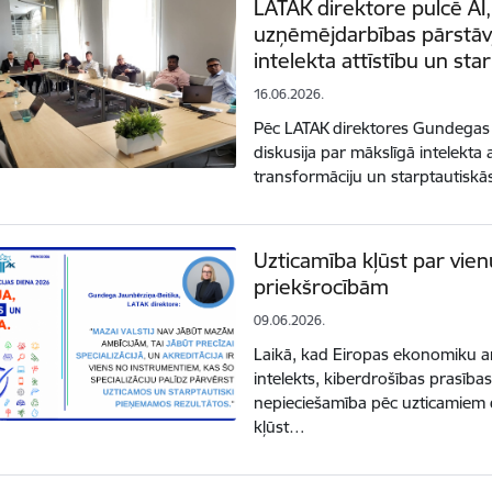
LATAK direktore pulcē AI,
uzņēmējdarbības pārstāvj
intelekta attīstību un st
16.06.2026.
Pēc LATAK direktores Gundegas J
diskusija par mākslīgā intelekta a
transformāciju un starptautisk
Uzticamība kļūst par vie
priekšrocībām
09.06.2026.
Laikā, kad Eiropas ekonomiku ar
intelekts, kiberdrošības prasība
nepieciešamība pēc uzticamiem d
kļūst…