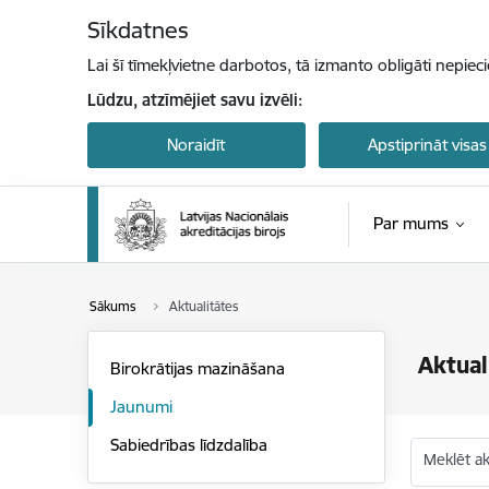
Pāriet uz lapas saturu
Sīkdatnes
Lai šī tīmekļvietne darbotos, tā izmanto obligāti nepiec
Lūdzu, atzīmējiet savu izvēli:
Noraidīt
Apstiprināt visas
Par mums
Sākums
Aktualitātes
Aktual
Birokrātijas mazināšana
Jaunumi
Sabiedrības līdzdalība
Meklēt akt