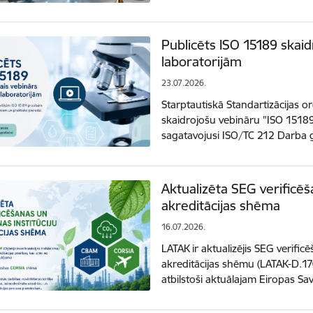
Publicēts ISO 15189 skaid
laboratorijām
23.07.2026.
Starptautiskā Standartizācijas org
skaidrojošu vebināru "ISO 15189
sagatavojusi ISO/TC 212 Darba
Aktualizēta SEG verificēš
akreditācijas shēma
16.07.2026.
LATAK ir aktualizējis SEG verific
akreditācijas shēmu (LATAK-D.17
atbilstoši aktuālajam Eiropas S