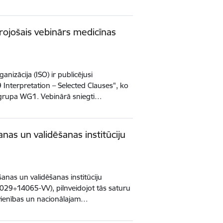
rojošais vebinārs medicīnas
anizācija (ISO) ir publicējusi
 Interpretation – Selected Clauses", ko
 grupa WG1. Vebinārā sniegti…
anas un validēšanas institūciju
ēšanas un validēšanas institūciju
029+14065-VV), pilnveidojot tās saturu
avienības un nacionālajam…