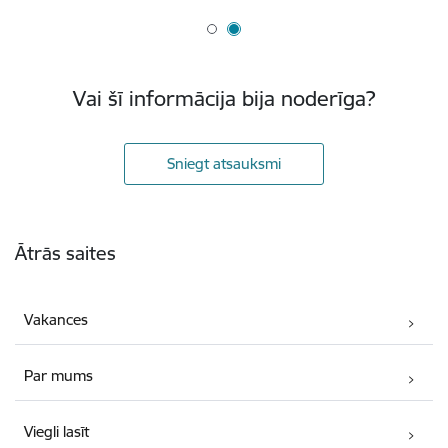
Vai šī informācija bija noderīga?
Sniegt atsauksmi
Kājene
Ātrās saites
Vakances
Par mums
Viegli lasīt