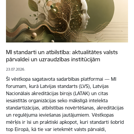
MI standarti un atbilstība: aktualitātes valsts
pārvaldei un uzraudzības institūcijām
23.07.2026.
Šī vēstkopa sagatavota sadarbības platformai — MI
forumam, kurā Latvijas standarts (LVS), Latvijas
Nacionālais akreditācijas birojs (LATAK) un citas
iesaistītās organizācijas seko mākslīgā intelekta
standartizācijas, atbilstības novērtēšanas, akreditācijas
un regulējuma ieviešanas jautājumiem. Vēstkopas
mērķis ir īsi un praktiski apkopot, kuri standarti šobrīd
top Eiropā, kā tie var ietekmēt valsts pārvaldi,