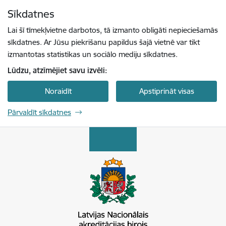
Pāriet uz lapas saturu
Sīkdatnes
Spied
lai meklētu
Enter
Lai šī tīmekļvietne darbotos, tā izmanto obligāti nepieciešamās
sīkdatnes. Ar Jūsu piekrišanu papildus šajā vietnē var tikt
izmantotas statistikas un sociālo mediju sīkdatnes.
Lūdzu, atzīmējiet savu izvēli:
Noraidīt
Apstiprināt visas
Pārvaldīt sīkdatnes
Latvijas Nacionālais akreditācijas birojs