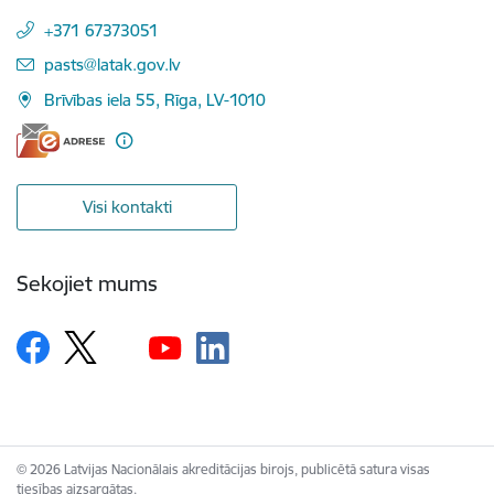
+371 67373051
E-pasts:
pasts@latak.gov.lv
Brīvības iela 55, Rīga, LV-1010
Visi kontakti
Sekojiet mums
© 2026 Latvijas Nacionālais akreditācijas birojs, publicētā satura visas
tiesības aizsargātas.