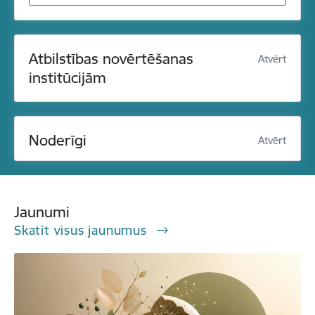
Atbilstības novērtēšanas
Atvērt
institūcijām
Noderīgi
Atvērt
Jaunumi
Skatīt visus jaunumus