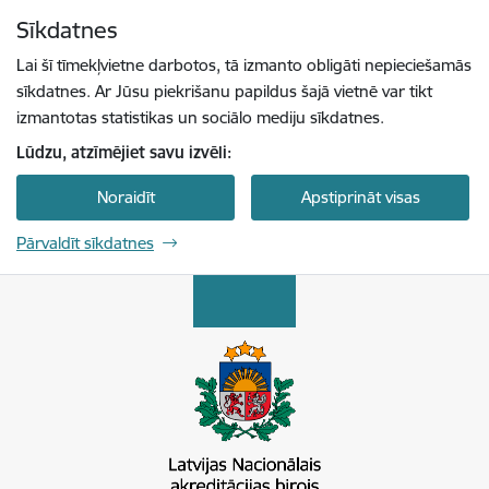
Pāriet uz lapas saturu
Sīkdatnes
Spied
lai meklētu
Enter
Lai šī tīmekļvietne darbotos, tā izmanto obligāti nepieciešamās
sīkdatnes. Ar Jūsu piekrišanu papildus šajā vietnē var tikt
izmantotas statistikas un sociālo mediju sīkdatnes.
Lūdzu, atzīmējiet savu izvēli:
Noraidīt
Apstiprināt visas
Pārvaldīt sīkdatnes
Latvijas Nacionālais akreditācijas birojs