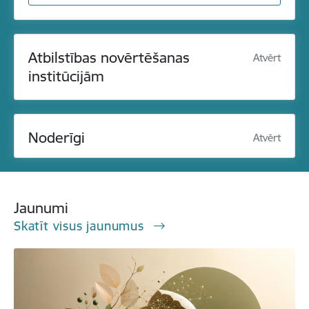
Atbilstības novērtēšanas
Atvērt
institūcijām
Noderīgi
Atvērt
Jaunumi
Skatīt visus jaunumus