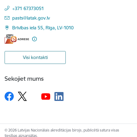
+371 67373051
E-pasts:
pasts@latak.gov.lv
Brīvības iela 55, Rīga, LV-1010
Visi kontakti
Sekojiet mums
© 2026 Latvijas Nacionālais akreditācijas birojs, publicētā satura visas
tiesības aizsargātas.