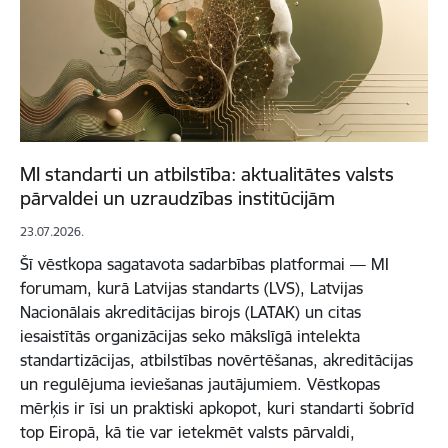
MI standarti un atbilstība: aktualitātes valsts
pārvaldei un uzraudzības institūcijām
23.07.2026.
Šī vēstkopa sagatavota sadarbības platformai — MI
forumam, kurā Latvijas standarts (LVS), Latvijas
Nacionālais akreditācijas birojs (LATAK) un citas
iesaistītās organizācijas seko mākslīgā intelekta
standartizācijas, atbilstības novērtēšanas, akreditācijas
un regulējuma ieviešanas jautājumiem. Vēstkopas
mērķis ir īsi un praktiski apkopot, kuri standarti šobrīd
top Eiropā, kā tie var ietekmēt valsts pārvaldi,