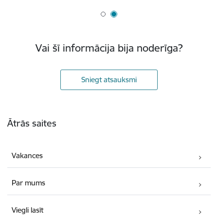
Vai šī informācija bija noderīga?
Sniegt atsauksmi
Kājene
Ātrās saites
Vakances
Par mums
Viegli lasīt