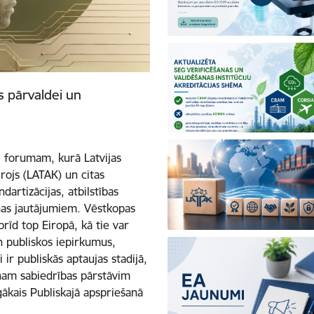
ts pārvaldei un
 forumam, kurā Latvijas
irojs (LATAK) un citas
dartizācijas, atbilstības
nas jautājumiem. Vēstkopas
brīd top Eiropā, kā tie var
n publiskos iepirkumus,
ir publiskās aptaujas stadijā,
enam sabiedrības pārstāvim
gākais Publiskajā apspriešanā