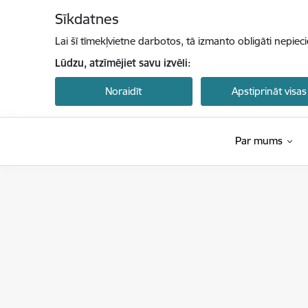
Pāriet uz lapas saturu
Sīkdatnes
Lai šī tīmekļvietne darbotos, tā izmanto obligāti nepiec
Lūdzu, atzīmējiet savu izvēli:
Noraidīt
Apstiprināt visas
Par mums
Latvijas Nacionālais akreditācijas birojs