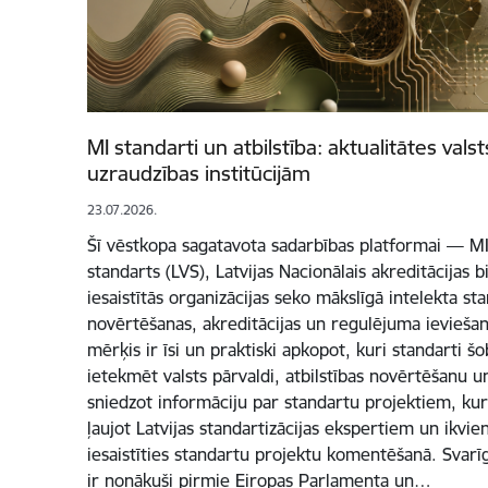
MI standarti un atbilstība: aktualitātes vals
uzraudzības institūcijām
23.07.2026.
Šī vēstkopa sagatavota sadarbības platformai — MI
standarts (LVS), Latvijas Nacionālais akreditācijas b
iesaistītās organizācijas seko mākslīgā intelekta stan
novērtēšanas, akreditācijas un regulējuma ievieša
mērķis ir īsi un praktiski apkopot, kuri standarti šo
ietekmēt valsts pārvaldi, atbilstības novērtēšanu u
sniedzot informāciju par standartu projektiem, kuri 
ļaujot Latvijas standartizācijas ekspertiem un ikvi
iesaistīties standartu projektu komentēšanā. Svarī
ir nonākuši pirmie Eiropas Parlamenta un…