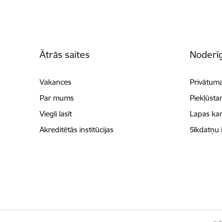
Kājene
Ātrās saites
Noderīg
Vakances
Privātuma
Par mums
Piekļūsta
Viegli lasīt
Lapas kar
Akreditētās institūcijas
Sīkdatņu 