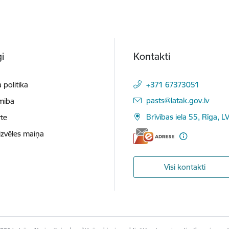
i
Kontakti
 politika
+371 67373051
E-pasts:
pasts@latak.gov.lv
mība
Brīvības iela 55, Rīga, 
te
izvēles maiņa
Visi kontakti