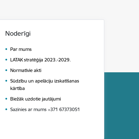
Noderīgi
Par mums
LATAK stratēģija 2023.-2029.
Normatīvie akti
Sūdzību un apelāciju izskatīšanas
kārtība
Biežāk uzdotie jautājumi
Sazinies ar mums +371 67373051